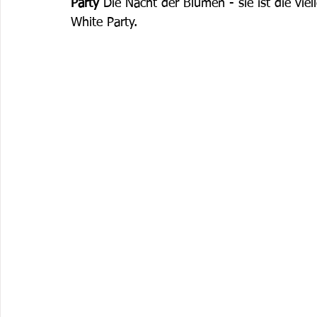
Party 
Die Nacht der Blumen - sie ist die vie
White Party. 