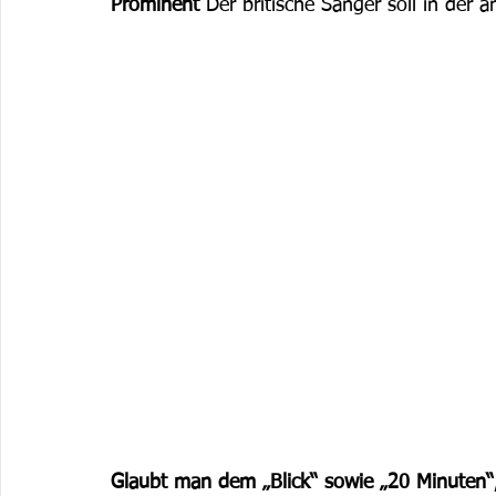
Prominent
 Der britische Sänger soll in der 
Glaubt man dem „Blick“ sowie „20 Minuten“,