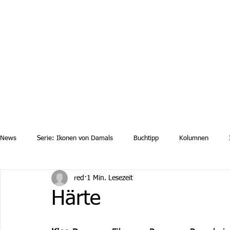
Aktuelle News
Uebersicht Archiv
Aktuelle Ausgaben a
News
Serie: Ikonen von Damals
Buchtipp
Kolumnen
red
1 Min. Lesezeit
Härte