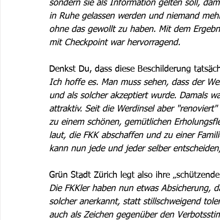
sondern sie als Information gelten soll, dam
in Ruhe gelassen werden und niemand mehr 
ohne das gewollt zu haben. Mit dem Ergebni
mit Checkpoint war hervorragend. 
Denkst Du, dass diese Beschilderung tatsäch
Ich hoffe es. Man muss sehen, dass der Werd
und als solcher akzeptiert wurde. Damals war
attraktiv. Seit die Werdinsel aber "renovier
zu einem schönen, gemütlichen Erholungsf
laut, die FKK abschaffen und zu einer Famil
kann nun jede und jeder selber entscheiden, 
Grün Stadt Zürich legt also ihre „schützen
Die FKKler haben nun etwas Absicherung, dass
solcher anerkannt, statt stillschweigend tole
auch als Zeichen gegenüber den Verbotsstim