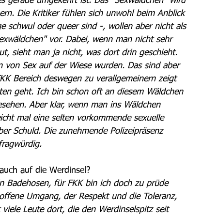
es gerade umgekehrt ist. Das "Sexwäldchen" wird 
n. Die Kritiker fühlen sich unwohl beim Anblick 
e schwul oder queer sind -, wollen aber nicht als 
exwäldchen" vor. Dabei, wenn man nicht sehr 
 sieht man ja nicht, was dort drin geschieht. 
n von Sex auf der Wiese wurden. Das sind aber 
KK Bereich deswegen zu verallgemeinern zeigt 
äten geht. Ich bin schon oft an diesem Wäldchen 
esehen. Aber klar, wenn man ins Wäldchen 
leicht mal eine selten vorkommende sexuelle 
lber Schuld. Die zunehmende Polizeipräsenz 
fragwürdig. 
 auch auf die Werdinsel? 
in Badehosen, für FKK bin ich doch zu prüde 
 offene Umgang, der Respekt und die Toleranz, 
viele Leute dort, die den Werdinselspitz seit 