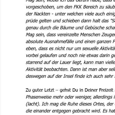
Mag sein, wobei ich das Gefühl habe, dass 
vorgeschoben, um den FKK Bereich zu säuber
der Nackten - unter welchen viele auch einig
prüde gelten und schieben dann halt das "S
genau durch die Bäume und Gebüsche schaut,
Mag sein, dass vereinzelte Menschen Zeuge
absolute Ausnahmefälle und einen ganzen F
eben, dass es nicht nur um sexuelle Aktivit
vorbei gelaufen und noch nie etwas darin g
starrend auf der Lauer liegt, kann man viel
Aktivität beobachten. Dann ist man aber se
deswegen auf der Insel finde ich auch sehr 
Zu guter Letzt – gehst Du in Deiner Freizeit
Phasenweise mehr oder weniger, allerdings 
(lacht). Ich mag die Ruhe dieses Ortes, der
die einander entgegen gebracht wird. Es hat 