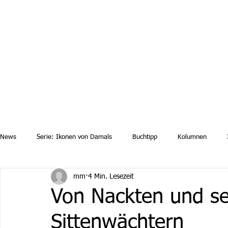
Aktuelle News
Uebersicht Archiv
Aktuelle Ausgaben a
News
Serie: Ikonen von Damals
Buchtipp
Kolumnen
mm
4 Min. Lesezeit
Von Nackten und se
Sittenwächtern