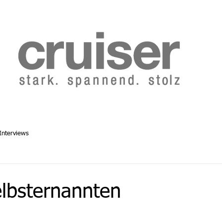
b 2014
Cruiser Archiv ab 1986
Abo
Redaktion
Interviews
lbsternannten