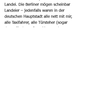
Landei. Die Berliner mögen scheinbar 
Landeier – jedenfalls waren in der 
deutschen Hauptstadt alle nett mit mir, 
alle Taxifahrer, alle Türsteher (sogar 
der gefürchtete Sven Marquardt vom 
«Berghain»). Und was mir noch 
aufgefallen ist: In Berlin schert sich in 
den Clubs kein Mensch darum, dass 
eigentlich Rauchverbot herrschen täte. 
Ich als Fast-immer-Nichtraucher finde 
das cool. Warum? Mein Motto lautet: 
Besser Tabak als Schweiss! Und was 
lese ich da gerade? Luna, Til 
Schweigers Tochter, soll sich ge-prügelt 
haben. Sie feierte auf der Hamburger 
Reeperbahn. Als sie einen Club 
verliess, blieb ihre Tasche zurück. Als 
sie diese holen wollte, verlangten die 