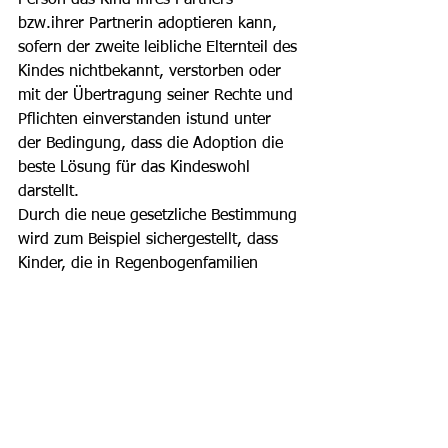
Person das Kind ihres Partners 
bzw.ihrer Partnerin adoptieren kann, 
sofern der zweite leibliche Elternteil des 
Kindes nichtbekannt, verstorben oder 
mit der Übertragung seiner Rechte und 
Pflichten einverstanden istund unter 
der Bedingung, dass die Adoption die 
beste Lösung für das Kindeswohl 
darstellt.
Durch die neue gesetzliche Bestimmung 
wird zum Beispiel sichergestellt, dass 
Kinder, die in Regenbogenfamilien 
aufwachsen, im Falle des Todes ihres 
leiblichen Elternteils bei ihrem zweiten 
Elternteil verbleiben können und nicht 
fremdplatziert werden. Im Falle des 
Todes ihres nicht-leiblichen rechtlichen 
Elternteils haben sie einen Erbanspruch 
sowie einen Anspruch auf Waisenrente. 