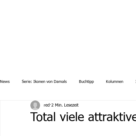
Aktuelle News
Uebersicht Archiv
Aktuelle Ausgaben a
News
Serie: Ikonen von Damals
Buchtipp
Kolumnen
red
2 Min. Lesezeit
Total viele attrakt