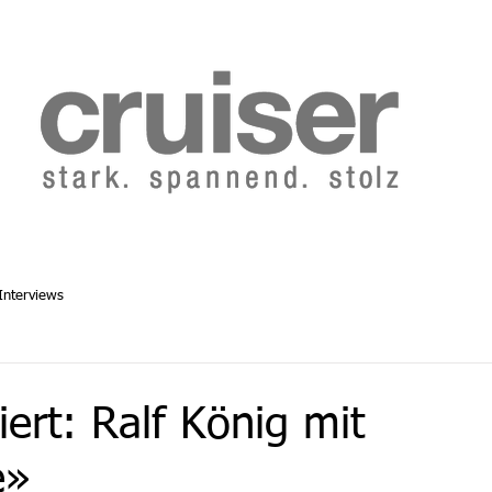
b 2014
Cruiser Archiv ab 1986
Abo
Redaktion
Interviews
iert: Ralf König mit
e»