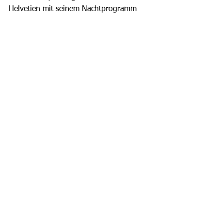
Helvetien mit seinem Nachtprogramm 
auf Radio LoRa. Katja Früh hat zudem 
immer etwas zu erzählen und oft auch 
etwas zu sagen.
Kopf hoch! Eine Depressionskomödie 
ab dem 13. Juni im Casinotheater 
Winterthur, Stadthausstrasse 119, 8400 
Winterthur
www.casinotheater.ch
Alle ansehen
Aktuelle Beiträge