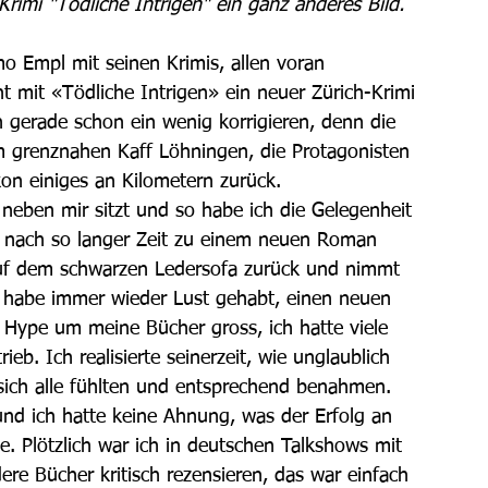
imi "Tödliche Intrigen" ein ganz anderes Bild.
mo Empl mit seinen Krimis, allen voran 
t mit «Tödliche Intrigen» ein neuer Zürich-Krimi 
gerade schon ein wenig korrigieren, denn die 
m grenznahen Kaff Löhningen, die Protagonisten 
kon einiges an Kilometern zurück.
 neben mir sitzt und so habe ich die Gelegenheit 
s nach so langer Zeit zu einem neuen Roman 
uf dem schwarzen Ledersofa zurück und nimmt 
h habe immer wieder Lust gehabt, einen neuen 
Hype um meine Bücher gross, ich hatte viele 
ieb. Ich realisierte seinerzeit, wie unglaublich 
 sich alle fühlten und entsprechend benahmen. 
nd ich hatte keine Ahnung, was der Erfolg an 
e. Plötzlich war ich in deutschen Talkshows mit 
e Bücher kritisch rezensieren, das war einfach 