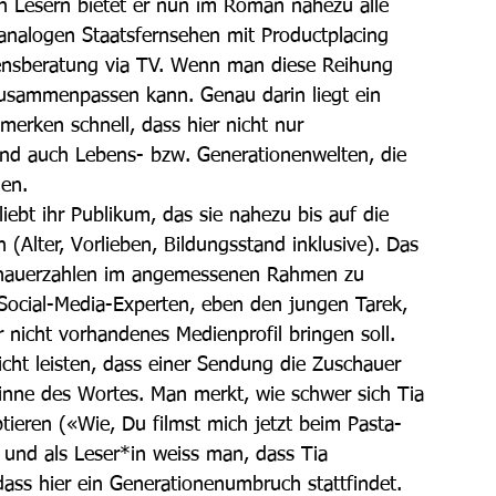
Den Lesern bietet er nun im Roman nahezu alle 
analogen Staatsfernsehen mit Productplacing 
nsberatung via TV. Wenn man diese Reihung 
 zusammenpassen kann. Genau darin liegt ein 
rken schnell, dass hier nicht nur 
sind auch Lebens- bzw. Generationenwelten, die 
en. 
iebt ihr Publikum, das sie nahezu bis auf die 
(Alter, Vorlieben, Bildungsstand inklusive). Das 
schauerzahlen im angemessenen Rahmen zu 
Social-Media-Experten, eben den jungen Tarek, 
r nicht vorhandenes Medienprofil bringen soll. 
icht leisten, dass einer Sendung die Zuschauer 
nne des Wortes. Man merkt, wie schwer sich Tia 
ptieren («Wie, Du filmst mich jetzt beim Pasta-
 und als Leser*in weiss man, dass Tia 
 dass hier ein Generationenumbruch stattfindet.