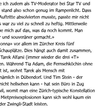
te ich zudem als TV-Moderator bei Star TV und 
ch stand also schon genug im Rampenlicht. Dass 
uftritte absolvierten musste, passte mir nicht 
war zu viel zu schnell zu heftig. Mittlerweile 
eue mich auf das, was da noch kommt. Man 
er und souveräner gemacht.»
nna» vor allem im Zürcher Kreis fünf 
e Schauplätze. Dies hängt auch damit zusammen, 
Tarek Alfarsi (immer wieder die drei «T» 
en. Während Tia Adam, die Fernsehköchin ohne 
 ist, wohnt Tarek als Mensch mit 
 nämlich in Dübendorf. Und Tim Stein - der 
nicht hellsehen kann - hat sein Büro in Zug 
swil, womit man eine Zürich-typische Konstellation 
n Mietpreisexplosionen kann sich wohl kaum ein 
r Zwingli-Stadt leisten.