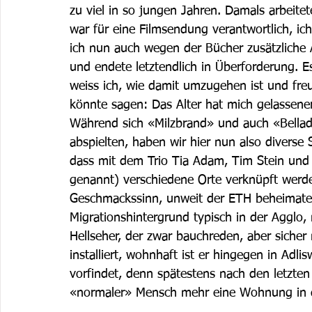
zu viel in so jungen Jahren. Damals arbeite
war für eine Filmsendung verantwortlich, i
ich nun auch wegen der Bücher zusätzliche A
und endete letztendlich in Überforderung. Es 
weiss ich, wie damit umzugehen ist und fr
könnte sagen: Das Alter hat mich gelassen
Während sich «Milzbrand» und auch «Bellado
abspielten, haben wir hier nun also divers
dass mit dem Trio Tia Adam, Tim Stein und 
genannt) verschiedene Orte verknüpft werd
Geschmackssinn, unweit der ETH beheimatet
Migrationshintergrund typisch in der Agglo,
Hellseher, der zwar bauchreden, aber sicher 
installiert, wohnhaft ist er hingegen in Adli
vorfindet, denn spätestens nach den letzte
«normaler» Mensch mehr eine Wohnung in de