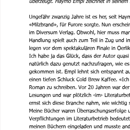
überzeugt. Haymo Empl zeichnet in seinem Kr
Ungefähr zwanzig Jahre ist es her, seit Hay
«Milzbrand», für Furore sorgte. Nun erschein
im Diversum Verlag. Obwohl, hier muss man 
Handlung spielt auch zum Teil in Zug und i
legen vor dem spektakulären Finale in Oerli
Ich habe ja das Glück, dass der Autor quasi
natürlich dazu genutzt nachzufragen, wie e
gekommen ist. Empl lehnt sich entspannt a
einen tiefen Schluck Cold Brew Kaffee. «Ic
Roman zu schreiben. Vor 20 Jahren war der 
Lesungen und war plötzlich ‹im› Literaturbetr
ernst sich diese Branche nahm, wie wichtig
Meine Bücher waren Überraschungserfolge u
Verpflichtungen im Literaturbetrieb bedeutet
meinen Büchern eingeladen und musste ander