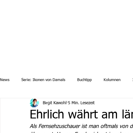
Aktuelle News
Uebersicht Archiv
Aktuelle Ausgaben a
News
Serie: Ikonen von Damals
Buchtipp
Kolumnen
Birgit Kawohl
5 Min. Lesezeit
Ehrlich währt am l
Als Fernsehzuschauer ist man oftmals von de