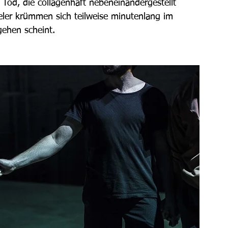
Tod, die collagenhaft nebeneinandergestellt 
ieler krümmen sich teilweise minutenlang im 
gehen scheint.