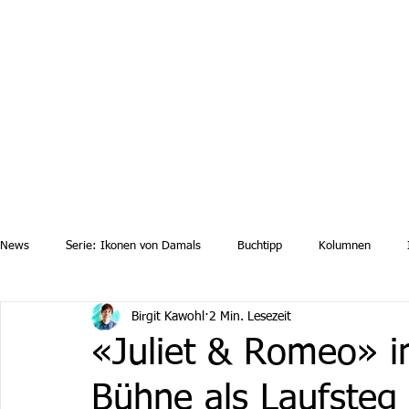
Aktuelle News
Uebersicht Archiv
Aktuelle Ausgaben a
News
Serie: Ikonen von Damals
Buchtipp
Kolumnen
Birgit Kawohl
2 Min. Lesezeit
«Juliet & Romeo» i
Bühne als Laufsteg