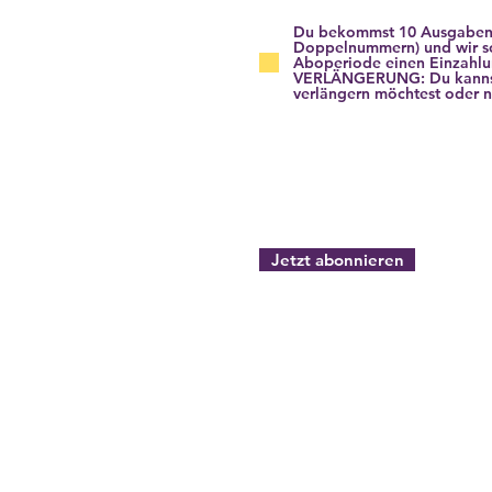
Du bekommst 10 Ausgaben (
Doppelnummern) und wir sc
Aboperiode einen Einzahl
VERLÄNGERUNG: Du kannst 
verlängern möchtest oder n
Jetzt abonnieren