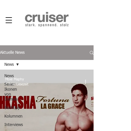
Aktuelle News
News
News
Moel Maphy
Serie:
2 Min. Lesezeit
Ikonen
von
Damals
Buchtipp
Kolumnen
Interviews