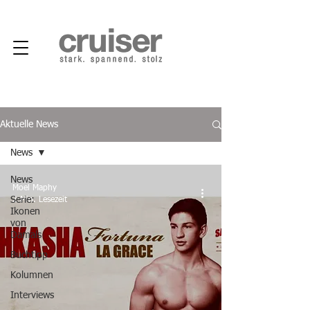
Aktuelle News
News
News
Moel Maphy
Serie:
2 Min. Lesezeit
Ikonen
von
Damals
Buchtipp
Kolumnen
Interviews