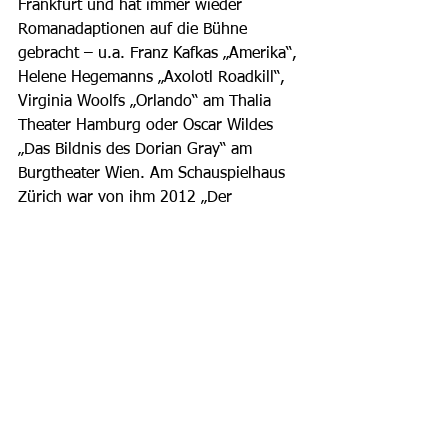
Frankfurt und hat immer wieder 
Romanadaptionen auf die Bühne 
gebracht – u.a. Franz Kafkas „Amerika“, 
Helene Hegemanns „Axolotl Roadkill“, 
Virginia Woolfs „Orlando“ am Thalia 
Theater Hamburg oder Oscar Wildes 
„Das Bildnis des Dorian Gray“ am 
Burgtheater Wien. Am Schauspielhaus 
Zürich war von ihm 2012 „Der 
Steppenwolf“ nach dem Roman von 
Hermann Hesse zu sehen. Mit seiner 
Inszenierung von Franz Kafkas 
„Amerika“ am Hamburger Thalia 
Theater gewann er beim Festival 
„Radikal jung“ des Münchner 
Volkstheaters 2010 den 
Publikumspreis.  
Quelle: Schauspielhaus Zürich