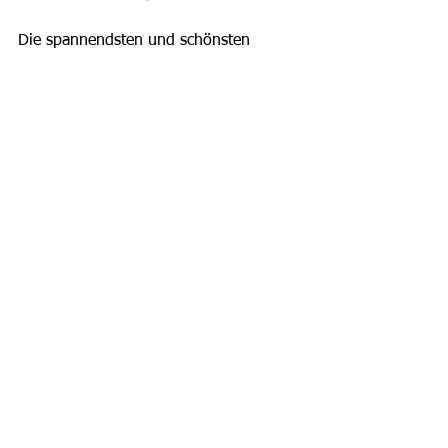
Die spannendsten und schönsten 
Strände werden wir im Cruiser 
veröffentlich.
Alle ansehen
Aktuelle Beiträge