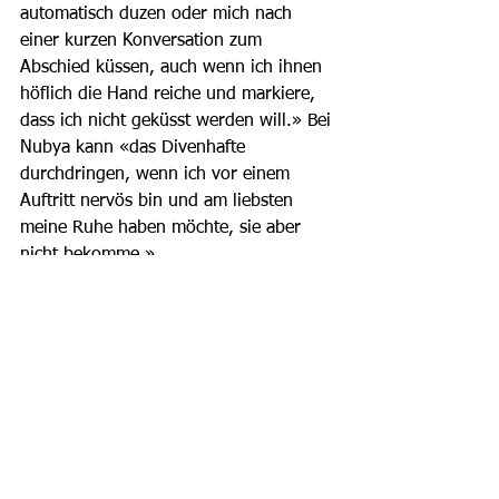
automatisch duzen oder mich nach 
einer kurzen Konversation zum 
Abschied küssen, auch wenn ich ihnen 
höflich die Hand reiche und markiere, 
dass ich nicht geküsst werden will.» Bei 
Nubya kann «das Divenhafte 
durchdringen, wenn ich vor einem 
Auftritt nervös bin und am liebsten 
meine Ruhe haben möchte, sie aber 
nicht bekomme.»
Gespannt darf man darauf sein, welche 
neuen Facetten und Talente die drei 
Diven in der ungewohnten Umgebung 
der Notfallstation preisgeben werden. 
Obwohl «die Charaktere in ‹Divamix› 
unserer Persönlichkeit nahe sind», wie 
Nubya sagt, kommen gemäss Christina 
Jaccard «vielleicht auch ein paar 