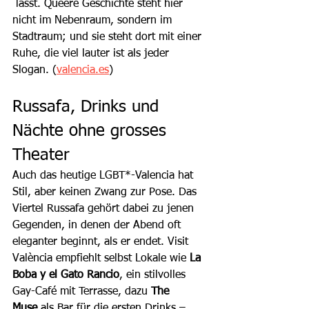
 lässt. Queere Geschichte steht hier 
nicht im Nebenraum, sondern im 
Stadtraum; und sie steht dort mit einer 
Ruhe, die viel lauter ist als jeder 
Slogan. (
valencia.es
)
Russafa, Drinks und 
Nächte ohne grosses 
Theater
Auch das heutige LGBT*-Valencia hat 
Stil, aber keinen Zwang zur Pose. Das 
Viertel Russafa gehört dabei zu jenen 
Gegenden, in denen der Abend oft 
eleganter beginnt, als er endet. Visit 
València empfiehlt selbst Lokale wie 
La 
Boba y el Gato Rancio
, ein stilvolles 
Gay-Café mit Terrasse, dazu 
The 
Muse
 als Bar für die ersten Drinks – 