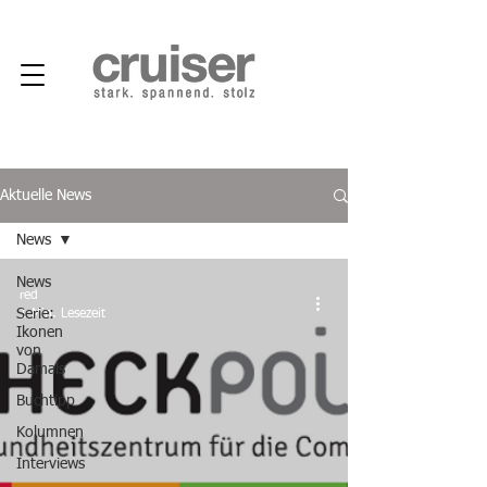
Aktuelle News
News
News
red
Serie:
1 Min. Lesezeit
Ikonen
von
Damals
Buchtipp
Kolumnen
Interviews