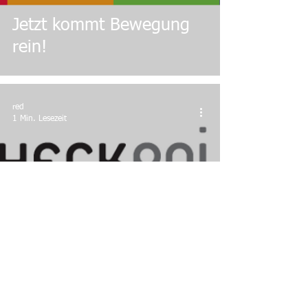
Jetzt kommt Bewegung
rein!
red
1 Min. Lesezeit
Checkpoint im Gespräch:
Wann ist Angst zu viel?