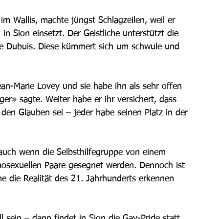
im Wallis, machte jüngst Schlagzeilen, weil er 
n Sion einsetzt. Der Geistliche unterstützt die 
ine Dubuis. Diese kümmert sich um schwule und 
ean-Marie Lovey und sie habe ihn als sehr offen 
er» sagte. Weiter habe er ihr versichert, dass 
r den Glauben sei – jeder habe seinen Platz in der 
 auch wenn die Selbsthilfegruppe von einem 
omosexuellen Paare gesegnet werden. Dennoch ist 
che die Realität des 21. Jahrhunderts erkennen 
 sein – dann findet in Sion die Gay-Pride statt, 