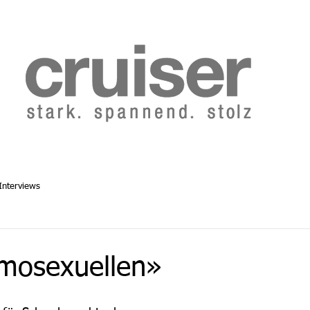
b 2014
Cruiser Archiv ab 1986
Abo
Redaktion
Interviews
omosexuellen»