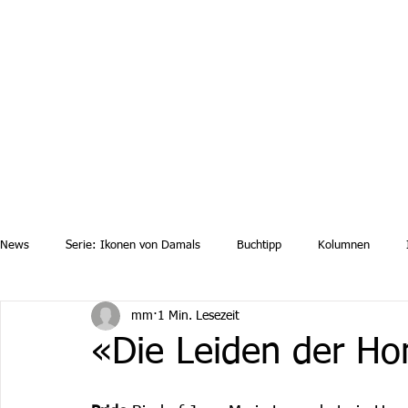
Aktuelle News
Uebersicht Archiv
Aktuelle Ausgaben a
News
Serie: Ikonen von Damals
Buchtipp
Kolumnen
mm
1 Min. Lesezeit
«Die Leiden der H