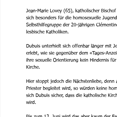
Jean-Marie Lovey (65), katholischer Bischof 
sich besonders für die homosexuelle Jugend i
Selbsthilfegruppe der 20-jährigen Clément
lesbische Katholiken. 
Dubuis unterhielt sich offenbar länger mit J
erlebt, wie sie gegenüber dem «Tages-Anzeig
ihre sexuelle Orientierung kein Hindernis fü
Kirche. 
Hier stoppt jedoch die Nächstenliebe, denn
Priester begleitet wird, so würden keine h
sich Dubuis sicher, dass die katholische Kir
wird. 
Bis zum 13. Juni wird das aber kaum der Fall