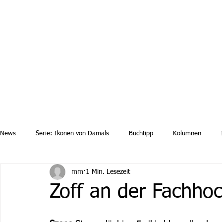
Aktuelle News
Uebersicht Archiv
Aktuelle Ausgaben a
News
Serie: Ikonen von Damals
Buchtipp
Kolumnen
mm
1 Min. Lesezeit
Zoff an der Fachhoc