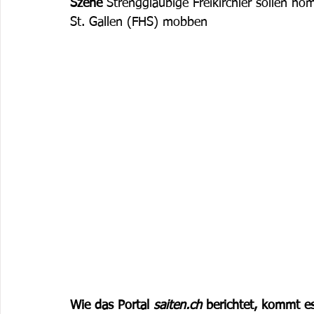
Szene
 Strenggläubige Freikirchler sollen h
St. Gallen (FHS) mobben  
Wie das Portal 
saiten.ch
 berichtet, kommt e