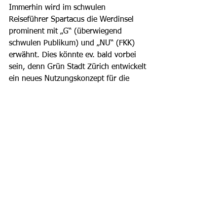
Immerhin wird im schwulen 
Reiseführer Spartacus die Werdinsel 
prominent mit „G“ (überwiegend 
schwulen Publikum) und „NU“ (FKK) 
erwähnt. Dies könnte ev. bald vorbei 
sein, denn Grün Stadt Zürich entwickelt 
ein neues Nutzungskonzept für die 
Werdinsel, das in diesem Sommer 
vorliegen soll.   
Bild: CC BY-SA 3.0 / Wikipedia
Alle ansehen
Aktuelle Beiträge