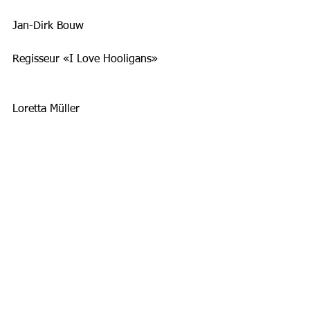
Jan-Dirk Bouw
Regisseur «I Love Hooligans»
Loretta Müller
Ehem. Fussballerin Nationalliga A (FC 
Concordia Basel/FC Basel),
heute Alternativliga Bern 
Donnerstag, 23. Juli 2015, 20.30 Uhr
Kult.Kino Atelier
Eintritt frei
www.hmb.ch