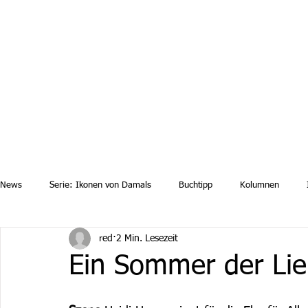
Aktuelle News
Uebersicht Archiv
Aktuelle Ausgaben a
News
Serie: Ikonen von Damals
Buchtipp
Kolumnen
red
2 Min. Lesezeit
Ein Sommer der Li