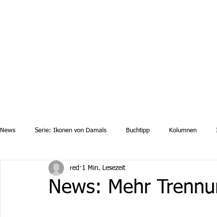
Aktuelle News
Uebersicht Archiv
Aktuelle Ausgaben a
News
Serie: Ikonen von Damals
Buchtipp
Kolumnen
red
1 Min. Lesezeit
News: Mehr Trennu