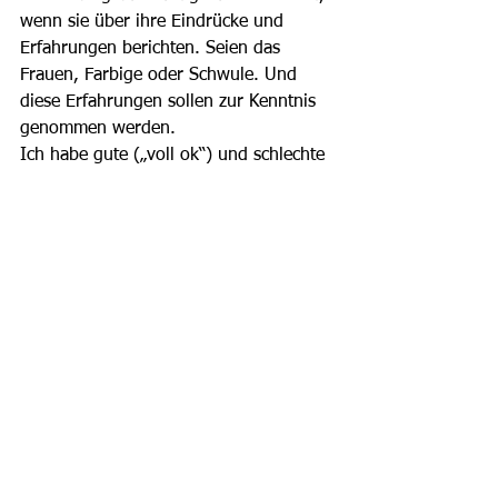
wenn sie über ihre Eindrücke und 
Erfahrungen berichten. Seien das 
Frauen, Farbige oder Schwule. Und 
diese Erfahrungen sollen zur Kenntnis 
genommen werden.
Ich habe gute („voll ok“) und schlechte 
Erfahrungen mit bisexuellen Männern 
gemacht. Beides gehört in die 
öffentliche Diskussion.
Peter Thommen_68
Siehe auch: swissgay.info Nr. 8, Dez. 
2017 > Schwuchteln auch! Beitrag zur 
mee-too Diskussion