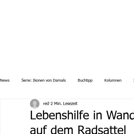
Aktuelle News
Uebersicht Archiv
Aktuelle Ausgaben a
News
Serie: Ikonen von Damals
Buchtipp
Kolumnen
red
2 Min. Lesezeit
Lebenshilfe in Wan
auf dem Radsattel