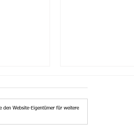
te den Website-Eigentümer für weitere
ri im Portrait
Sängerin Gunvor im grosse
Cruiser Interview