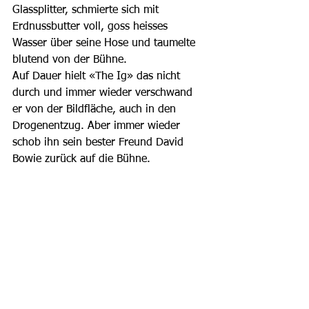
Glassplitter, schmierte sich mit 
Erdnussbutter voll, goss heisses 
Wasser über seine Hose und taumelte 
blutend von der Bühne.
Auf Dauer hielt «The Ig» das nicht 
durch und immer wieder verschwand 
er von der Bildfläche, auch in den 
Drogenentzug. Aber immer wieder 
schob ihn sein bester Freund David 
Bowie zurück auf die Bühne. 
Gemeinsam produzierten sie mehrere 
Alben: «The Idiot» (1977) mit dem 
gemeinsam geschriebenen, späteren 
Bowie-Hit «China Girl», «Lust for Life» 
(1977) mit dem Disco-Dauerbrenner 
«The Passenger» usw.  
Seine 70er geht Iggy Pop bescheiden 
an. «Ich erwarte nicht, dass ich bald 