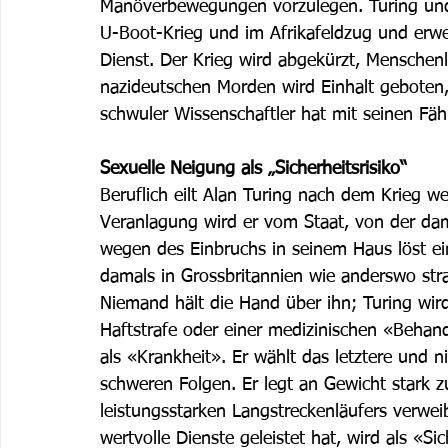
Manöverbewegungen vorzulegen. Turing und s
U-Boot-Krieg und im Afrikafeldzug und erwei
Dienst. Der Krieg wird abgekürzt, Menschen
nazideutschen Morden wird Einhalt geboten,
schwuler Wissenschaftler hat mit seinen Fäh
Sexuelle Neigung als „Sicherheitsrisiko“
Beruflich eilt Alan Turing nach dem Krieg we
Veranlagung wird er vom Staat, von der dama
wegen des Einbruchs in seinem Haus löst ei
damals in Grossbritannien wie anderswo stra
Niemand hält die Hand über ihn; Turing wird
Haftstrafe oder einer medizinischen «Behand
als «Krankheit». Er wählt das letztere und
schweren Folgen. Er legt an Gewicht stark z
leistungsstarken Langstreckenläufers verweib
wertvolle Dienste geleistet hat, wird als «Si