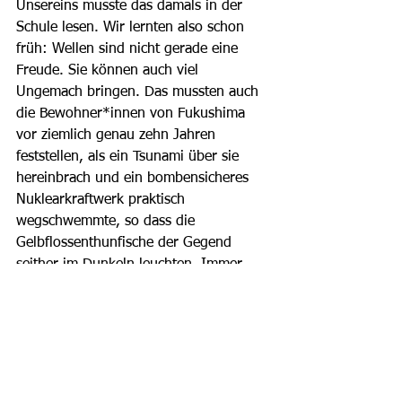
Unsereins musste das damals in der 
Schule lesen. Wir lernten also schon 
früh: Wellen sind nicht gerade eine 
Freude. Sie können auch viel 
Ungemach bringen. Das mussten auch 
die Bewohner*innen von Fukushima 
vor ziemlich genau zehn Jahren 
feststellen, als ein Tsunami über sie 
hereinbrach und ein bombensicheres 
Nuklearkraftwerk praktisch 
wegschwemmte, so dass die 
Gelbflossenthunfische der Gegend 
seither im Dunkeln leuchten. Immer 
diese Wellen. Die lassen einen nie in 
Ruhe.
Das einzig tröstliche an der Welle ist, 
dass sie per Definition nicht nur rauf, 
sondern auch runtergeht. Sonst wäre 
sie keine Welle, sondern, naja, sonst 